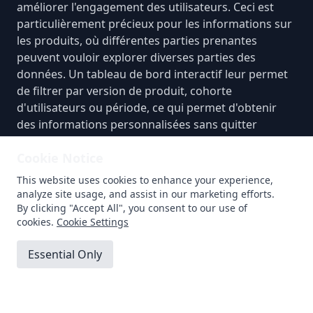
améliorer l'engagement des utilisateurs. Ceci est
particulièrement précieux pour les informations sur
les produits, où différentes parties prenantes
peuvent vouloir explorer diverses parties des
données. Un tableau de bord interactif leur permet
de filtrer par version de produit, cohorte
d'utilisateurs ou période, ce qui permet d'obtenir
des informations personnalisées sans quitter
l'interface de visualisation.
Cookie Notice
Cependant, l'interactivité doit être mise en œuvre
This website uses cookies to enhance your experience,
avec discernement. Surcharger un tableau de bord
analyze site usage, and assist in our marketing efforts.
avec trop de widgets interactifs peut submerger les
By clicking "Accept All", you consent to our use of
utilisateurs, ce qui rend difficile la recherche des
cookies.
Cookie Settings
informations dont ils ont besoin. L'équilibre est
essentiel : fournissez suffisamment de
Essential Only
fonctionnalités interactives pour permettre
l'exploration, mais gardez la mise en page propre et
Accept All
intuitive.