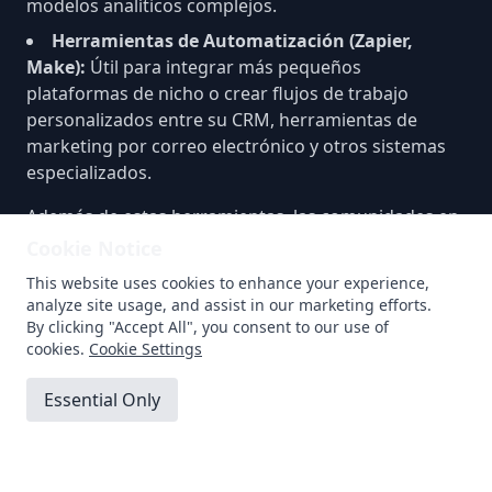
modelos analíticos complejos.
Herramientas de Automatización (
Zapier
,
Make
):
Útil para integrar más pequeños
plataformas de nicho o crear flujos de trabajo
personalizados entre su CRM, herramientas de
marketing por correo electrónico y otros sistemas
especializados.
Además de estas herramientas, las comunidades en
línea y las plataformas educativas pueden ayudarlo
Cookie Notice
continuamente refinar sus habilidades de análisis de
This website uses cookies to enhance your experience,
embudo. Sitios web como
Medium
y
LinkedIn Learning
analyze site usage, and assist in our marketing efforts.
a menudo tienen cursos especializados o artículos
By clicking "Accept All", you consent to our use of
que profundizan en técnicas analíticas avanzadas.
cookies.
Cookie Settings
Participar en seminarios web organizados por
Essential Only
proveedores de CRM o expertos en análisis también
puede ofrecer nuevas perspectivas y consejos de
Accept All
expertos para maximizar el rendimiento del
embudo.