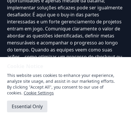
oportunidades é apenas metade da batalha;
implementar soluções eficazes pode ser igualmente
desafiador. É aqui que o buy-in das partes
interessadas e um forte gerenciamento de projetos
entram em jogo. Comunique claramente o valor de
abordar as questões identificadas, definir metas
mensuráveis e acompanhar o progresso ao longo
do tempo. Quando as equipes veem como suas
ações—como otimizar
um processo de checkout
ou
refinar uma campanha de marketing—impactam
Cookie Notice
diretamente
a satisfação do cliente
e a receita, é
This website uses cookies to enhance your experience,
mais provável que permaneçam comprometidas
analyze site usage, and assist in our marketing efforts.
com as melhorias propostas pelo mapa da jornada.
By clicking "Accept All", you consent to our use of
cookies.
Cookie Settings
Conclusão
Essential Only
Accept All
O mapeamento da jornada do cliente se destaca
como uma pedra angular no cenário empresarial