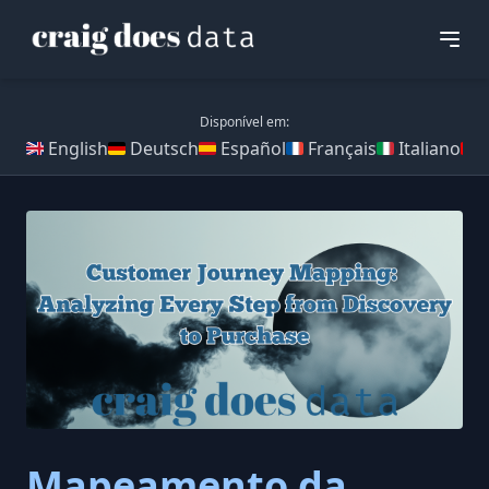
Disponível em:
English
Deutsch
Español
Français
Italiano
Mapeamento da